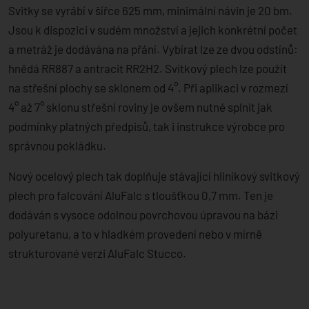
Svitky se vyrábí v šířce 625 mm, minimální návin je 20 bm.
Jsou k dispozici v sudém množství a jejich konkrétní počet
a metráž je dodávána na přání. Vybírat lze ze dvou odstínů:
hnědá RR887 a antracit RR2H2. Svitkový plech lze použít
na střešní plochy se sklonem od 4°. Při aplikaci v rozmezí
4° až 7° sklonu střešní roviny je ovšem nutné splnit jak
podmínky platných předpisů, tak i instrukce výrobce pro
správnou pokládku.
Nový ocelový plech tak doplňuje stávající hliníkový svitkový
plech pro falcování AluFalc s tloušťkou 0,7 mm. Ten je
dodáván s vysoce odolnou povrchovou úpravou na bázi
polyuretanu, a to v hladkém provedení nebo v mírně
strukturované verzi AluFalc Stucco.