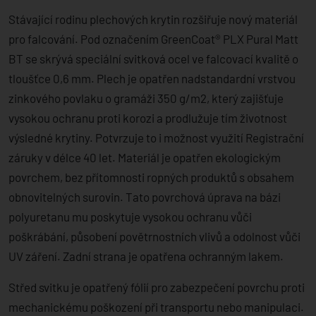
Stávající rodinu plechových krytin rozšiřuje nový materiál
pro falcování. Pod označením GreenCoat® PLX Pural Matt
BT se skrývá speciální svitková ocel ve falcovací kvalitě o
tloušťce 0,6 mm. Plech je opatřen nadstandardní vrstvou
zinkového povlaku o gramáži 350 g/m2, který zajišťuje
vysokou ochranu proti korozi a prodlužuje tím životnost
výsledné krytiny. Potvrzuje to i možnost využití Registrační
záruky v délce 40 let. Materiál je opatřen ekologickým
povrchem, bez přítomnosti ropných produktů s obsahem
obnovitelných surovin. Tato povrchová úprava na bázi
polyuretanu mu poskytuje vysokou ochranu vůči
poškrábání, působení povětrnostních vlivů a odolnost vůči
UV záření. Zadní strana je opatřena ochranným lakem.
Střed svitku je opatřený fólií pro zabezpečení povrchu proti
mechanickému poškození při transportu nebo manipulaci.