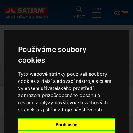
HLEDAT
MENU
CZ
HLEDAT
uálně
SATJAM ZAŘAZUJE NOVÝ
g
Používáme soubory
MATERIÁL PRO
dukty
cookies
SK
FALCOVÁNÍ
strační záruka
Tyto webové stránky používají soubory
ušetřit?
cookies a další sledovací nástroje s cílem
vylepšení uživatelského prostředí,
íky
zobrazení přizpůsobeného obsahu a
HOME
AKTUÁLNĚ
í nabídka
reklam, analýzy návštěvnosti webových
SATJAM ZAŘAZUJE NOVÝ MATERIÁL PRO FALCOVÁNÍ
stránek a zjištění zdroje návštěvnosti.
olečnosti
erence
Souhlasím
projektanty