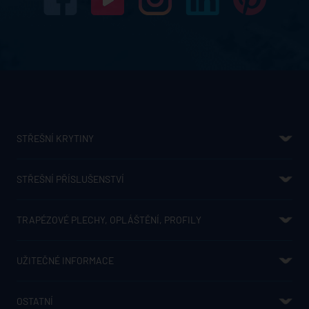
STŘEŠNÍ KRYTINY
SATJAM ROOF
SATJAM GRANDE
SATJAM TREND WAVE
SATJAM RAPID DELUXE
SATJAM RAPID TREND
PROFIFALC FALCOVANÁ KRYTINA
SATJAM TP26 EXPRESS
SATJAM TAURUS MAXX
SATJAM RENO MODUL
SATJAM TAURUS MODUL
SATJAM ŠINDEL
SATJAM YORK MODUL
SATJAM ARAD MODUL
SATJAM TIRA MODUL
SATJAM ROMBO METALIC
SATJAM ROMBO PREMIUM
SATJAM FLAT PLUS - OCEL
SATJAM TRAPEZ
STŘEŠNÍ PŘÍSLUŠENSTVÍ
SATJAM NIAGARA - OKAPOVÝ SYSTÉM
NADKROKEVNÍ IZOLACE IZOPIR
STŘEŠNÍ OKNA SATJAM AURA
FÓLIE A TĚSNĚNÍ
KLEMPÍŘSKÉ VÝROBKY
SATJAM SAFE
SPOJOVACÍ MATERIÁL
PROSTUPOVÉ PRVKY
SATJAM PROTECT PREMIUM
SATJAM SOLAR
DRŽÁKY HROMOSVODU
TRAPÉZOVÉ PLECHY, OPLÁŠTĚNÍ, PROFILY
TRAPÉZOVÉ PLECHY
SENDVIČOVÉ PANELY
STĚNOVÉ KAZETY
KAZETONY
PERFORACE
KONSTRUKČNÍ PROFILY Z, C A SIGMA
UŽITEČNÉ INFORMACE
JAK UŠETŘIT?
CENÍKY
PRO PROJEKTANTY
KE STAŽENÍ
POVRCHOVÉ ÚPRAVY STŘEŠNÍCH KRYTIN A JEJICH BAREVNOSTI
POVRCHOVÉ ÚPRAVY A BAREVNOSTI TRAPÉZOVÝCH PLECHŮ
HLINÍKOVÁ STŘEŠNÍ KRYTINA
OSTATNÍ