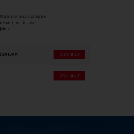
M jsme připravili program.
e v sortimentu, ale
jektu.
hů SATJAM
STÁHNOUT
STÁHNOUT