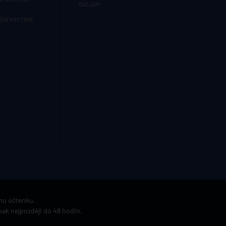
SATJAM
ŠNÍ KRYTINA
ímu účtenku.
pak nejpozději do 48 hodin.