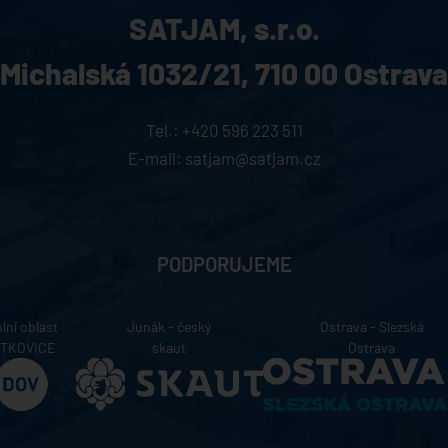
SATJAM, s.r.o.
Michalská 1032/21,
710 00 Ostrava
Tel.:
+420 596 223 511
E-mail:
satjam@satjam.cz
PODPORUJEME
lní oblast
Junák - český
Ostrava - Slezská
ÍTKOVICE
skaut
Ostrava