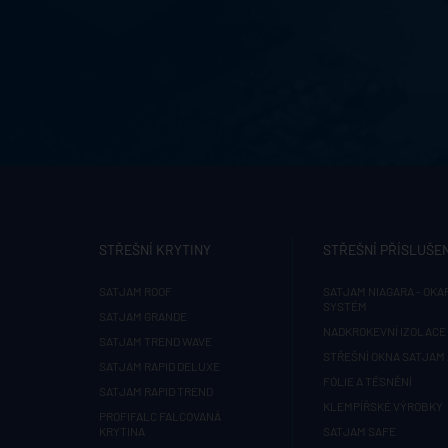
STŘEŠNÍ KRYTINY
STŘEŠNÍ PŘÍSLUŠE
SATJAM ROOF
SATJAM NIAGARA - OKA
SYSTÉM
SATJAM GRANDE
NADKROKEVNÍ IZOLACE 
SATJAM TREND WAVE
STŘEŠNÍ OKNA SATJAM
SATJAM RAPID DELUXE
FÓLIE A TĚSNĚNÍ
SATJAM RAPID TREND
KLEMPÍŘSKÉ VÝROBKY
PROFIFALC FALCOVANÁ
KRYTINA
SATJAM SAFE