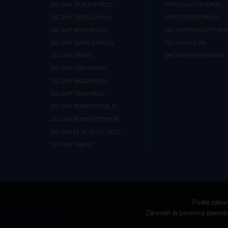
SATJAM TP26 EXPRESS
SPOJOVACÍ MATERIÁL
SATJAM TAURUS MAXX
PROSTUPOVÉ PRVKY
SATJAM RENO MODUL
SATJAM PROTECT PRE
SATJAM TAURUS MODUL
SATJAM SOLAR
SATJAM ŠINDEL
DRŽÁKY HROMOSVODU
SATJAM YORK MODUL
SATJAM ARAD MODUL
SATJAM TIRA MODUL
SATJAM ROMBO METALIC
SATJAM ROMBO PREMIUM
SATJAM FLAT PLUS - OCEL
SATJAM TRAPEZ
Podle zákon
Zároveň je povinna zaevido