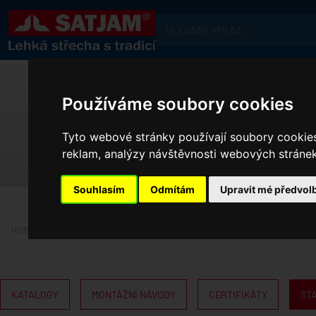
Používáme soubory cookies
Tyto webové stránky používají soubory cookies 
reklam, analýzy návštěvnosti webových stránek 
Souhlasím
Odmítám
Upravit mé předvol
HOME
KE STAŽENÍ
STATICKÉ HODNOTY
KATALOGY
MONTÁŽNÍ NÁVODY
CERTIFIKÁTY
ST