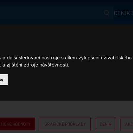
CENÍK
Aktuálně
STATICKÉ HODNOT
Produkty
Jak ušetřit?
a další sledovací nástroje s cílem vylepšení uživatelskéh
a zjištění zdroje návštěvnosti.
Akční nabídka
Reference
by
Ke stažení
Webináře
Satjam Bonus
ATICKÉ HODNOTY
GRAFICKÉ PODKLADY
CENÍK
AKČ