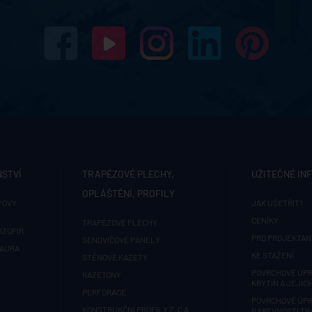
NSTVÍ
TRAPÉZOVÉ PLECHY,
UŽITEČNÉ IN
OPLÁŠTĚNÍ, PROFILY
POVÝ
JAK UŠETŘIT?
CENÍKY
TRAPÉZOVÉ PLECHY
IZOPIR
PRO PROJEKTAN
SENDVIČOVÉ PANELY
 AURA
KE STAŽENÍ
STĚNOVÉ KAZETY
POVRCHOVÉ ÚPR
KAZETONY
KRYTIN A JEJIC
PERFORACE
POVRCHOVÉ ÚPR
KONSTRUKČNÍ PROFILY Z, C A
BAREVNOSTI T