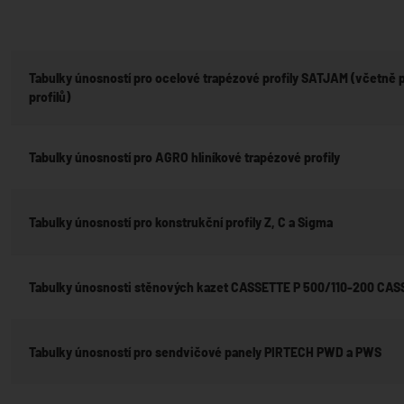
Tabulky únosností pro ocelové trapézové profily SATJAM (včetně 
profilů)
Tabulky únosností pro AGRO hliníkové trapézové profily
Tabulky únosností pro konstrukční profily Z, C a Sigma
Tabulky únosnosti stěnových kazet CASSETTE P 500/110-200 CAS
Tabulky únosností pro sendvičové panely PIRTECH PWD a PWS