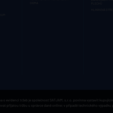
SIGMA
PLECHŮ
HLINÍKOVÁ STŘE
MIUM
a o evidenci tržeb je společnost SATJAM, s.r.o. povinna vystavit kupujíc
vat přijatou tržbu u správce daně online; v případě technického výpadku 