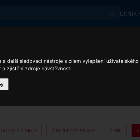
CENÍK
Aktuálně
AKČNÍ NABÍDKA
Produkty
Jak ušetřit?
a další sledovací nástroje s cílem vylepšení uživatelskéh
a zjištění zdroje návštěvnosti.
Akční nabídka
Reference
by
Ke stažení
Webináře
Satjam Bonus
STATICKÉ HODNOTY
GRAFICKÉ PODKLADY
CENÍK
A