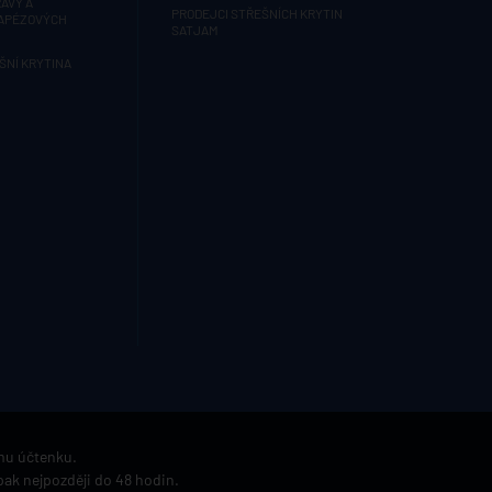
AVY A
PRODEJCI STŘEŠNÍCH KRYTIN
RAPÉZOVÝCH
SATJAM
ŠNÍ KRYTINA
ímu účtenku.
pak nejpozději do 48 hodin.