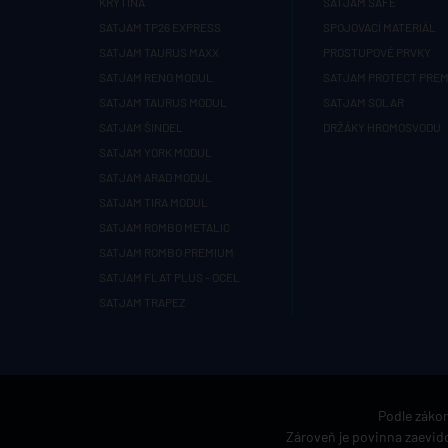
KRYTINA
SATJAM SAFE
SATJAM TP26 EXPRESS
SPOJOVACÍ MATERIÁL
SATJAM TAURUS MAXX
PROSTUPOVÉ PRVKY
SATJAM RENO MODUL
SATJAM PROTECT PRE
SATJAM TAURUS MODUL
SATJAM SOLAR
SATJAM ŠINDEL
DRŽÁKY HROMOSVODU
SATJAM YORK MODUL
SATJAM ARAD MODUL
SATJAM TIRA MODUL
SATJAM ROMBO METALIC
SATJAM ROMBO PREMIUM
SATJAM FLAT PLUS - OCEL
SATJAM TRAPEZ
Podle zákon
Zároveň je povinna zaevido