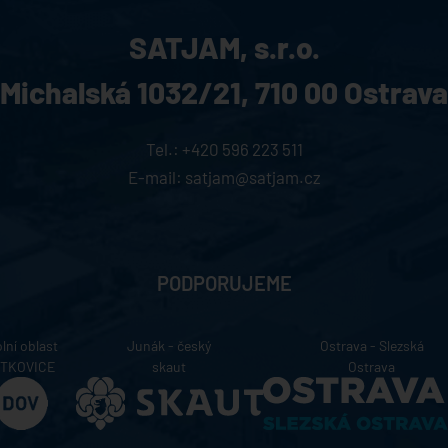
SATJAM, s.r.o.
Michalská 1032/21,
710 00 Ostrava
Tel.:
+420 596 223 511
E-mail:
satjam@satjam.cz
PODPORUJEME
lní oblast
Junák - český
Ostrava - Slezská
ÍTKOVICE
skaut
Ostrava