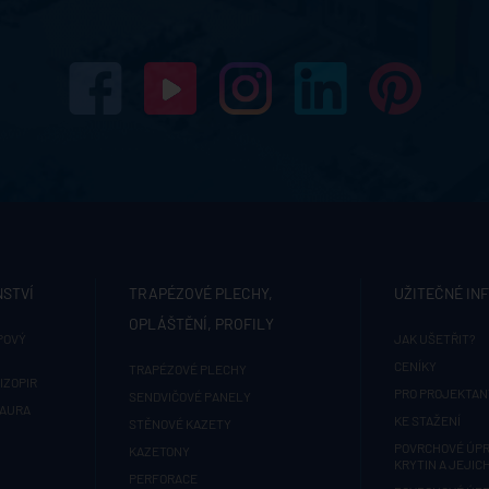
NSTVÍ
TRAPÉZOVÉ PLECHY,
UŽITEČNÉ IN
OPLÁŠTĚNÍ, PROFILY
POVÝ
JAK UŠETŘIT?
CENÍKY
TRAPÉZOVÉ PLECHY
IZOPIR
PRO PROJEKTAN
SENDVIČOVÉ PANELY
 AURA
KE STAŽENÍ
STĚNOVÉ KAZETY
POVRCHOVÉ ÚPR
KAZETONY
KRYTIN A JEJIC
PERFORACE