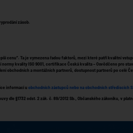
vyprodání zásob.
 cenu“. Ta je vymezena řadou faktorů, mezi které patří kvalitní vstupn
 normy kvality ISO 9001, certifikace Česká kvalita – Osvědčeno pro sta
kolení obchodních a montážních partnerů, dostupnost partnerů po celé
Více informací u
obchodních zástupců nebo na obchodních střediscích 
vy dle §1732 odst. 2 zák. č. 89/2012 Sb., Občanského zákoníku, v plat