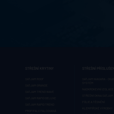
STŘEŠNÍ KRYTINY
STŘEŠNÍ PŘÍSLUŠE
SATJAM ROOF
SATJAM NIAGARA - OKA
SYSTÉM
SATJAM GRANDE
NADKROKEVNÍ IZOLACE 
SATJAM TREND WAVE
STŘEŠNÍ OKNA SATJAM
SATJAM RAPID DELUXE
FÓLIE A TĚSNĚNÍ
SATJAM RAPID TREND
KLEMPÍŘSKÉ VÝROBKY
PROFIFALC FALCOVANÁ