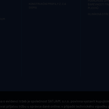
POVRCHOVÉ ÚPR
KONSTRUKČNÍ PROFILY Z, C A
BAREVNOSTI T
SIGMA
PLECHŮ
HLINÍKOVÁ STŘE
MIUM
a o evidenci tržeb je společnost SATJAM, s.r.o. povinna vystavit kupujíc
vat přijatou tržbu u správce daně online; v případě technického výpadku 