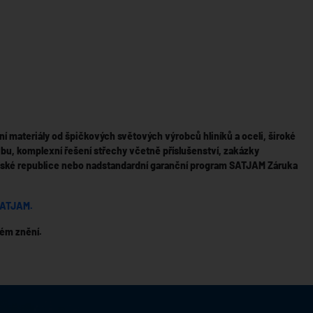
í materiály od špičkových světových výrobců hliníků a oceli, široké
vbu, komplexní řešení střechy včetně příslušenství, zakázky
 České republice nebo nadstandardní garanční program SATJAM Záruka
SATJAM.
ném znění.