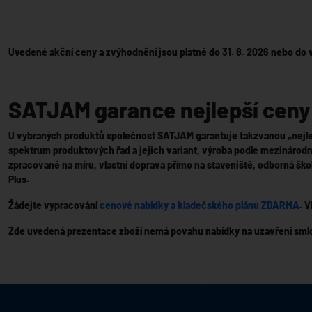
Uvedené akční ceny a zvýhodnění jsou platné do 31. 8. 2026 nebo do 
SATJAM garance nejlepší ceny
U vybraných produktů společnost SATJAM garantuje takzvanou „nejlepší
spektrum produktových řad a jejich variant, výroba podle mezinárodní
zpracované na míru, vlastní doprava přímo na staveniště, odborná š
Plus.
Žádejte vypracování
cenové nabídky a kladečského plánu ZDARMA
. 
Zde uvedená prezentace zboží nemá povahu nabídky na uzavření smlou