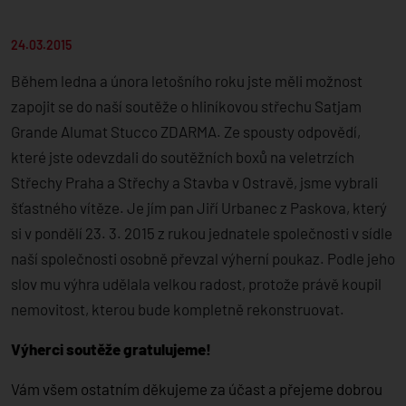
24.03.2015
Během ledna a února letošního roku jste měli možnost
zapojit se do naší soutěže o hliníkovou střechu Satjam
Grande Alumat Stucco ZDARMA. Ze spousty odpovědí,
které jste odevzdali do soutěžních boxů na veletrzích
Střechy Praha a Střechy a Stavba v Ostravě, jsme vybrali
šťastného vítěze. Je jím pan Jiří Urbanec z Paskova, který
si v pondělí 23. 3. 2015 z rukou jednatele společnosti v sídle
naší společnosti osobně převzal výherní poukaz. Podle jeho
slov mu výhra udělala velkou radost, protože právě koupil
nemovitost, kterou bude kompletně rekonstruovat.
Výherci soutěže gratulujeme!
Vám všem ostatním děkujeme za účast a přejeme dobrou