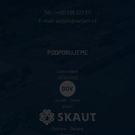
Tel.:
+420 596 223 511
E-mail:
satjam@satjam.cz
PODPORUJEME
Dolní oblast
VÍTKOVICE
Junák - český
skaut
Ostrava - Slezská
Ostrava