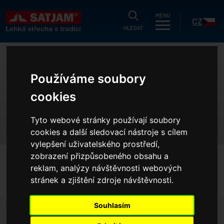
HLEDAT
MENU
CZ
HLEDAT
uálně
ZNÁME VÝHERCE
Používáme soubory
g
SOUTĚŽE O HLINÍKOVOU
cookies
dukty
SK
STŘECHU!
strační záruka
Tyto webové stránky používají soubory
cookies a další sledovací nástroje s cílem
ušetřit?
vylepšení uživatelského prostředí,
íky
zobrazení přizpůsobeného obsahu a
HOME
AKTUÁLNĚ
reklam, analýzy návštěvnosti webových
í nabídka
ZNÁME VÝHERCE SOUTĚŽE O HLINÍKOVOU STŘECHU!
stránek a zjištění zdroje návštěvnosti.
olečnosti
erence
Souhlasím
projektanty