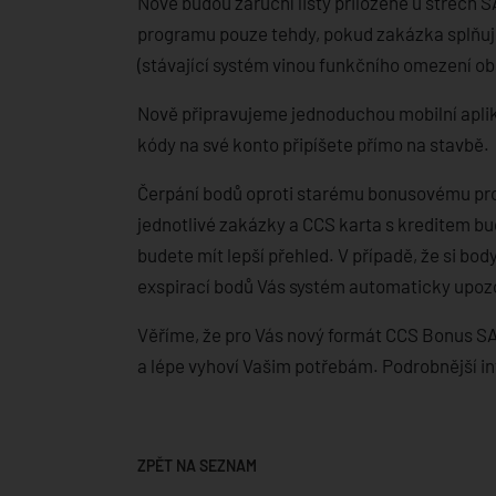
Nově budou záruční listy přiložené u střec
programu pouze tehdy, pokud zakázka splňuj
(stávající systém vinou funkčního omezení obs
Nově připravujeme jednoduchou mobilní aplikac
kódy na své konto připíšete přímo na stavbě.
Čerpání bodů oproti starému bonusovému pro
jednotlivé zakázky a CCS karta s kreditem b
budete mít lepší přehled. V případě, že si bo
exspirací bodů Vás systém automaticky upozo
Věříme, že pro Vás nový formát CCS Bonus SA
a lépe vyhoví Vašim potřebám. Podrobnější i
ZPĚT NA SEZNAM