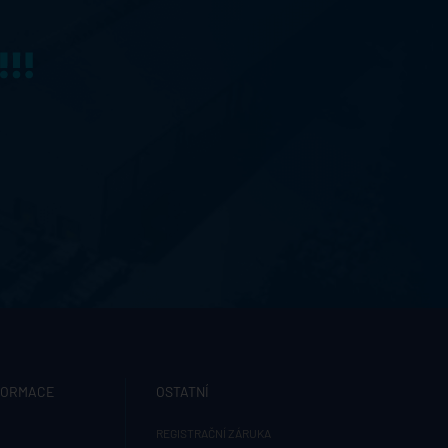
FORMACE
OSTATNÍ
REGISTRAČNÍ ZÁRUKA