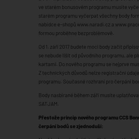
ve starém bonusovém programu musíte vyčerp
starém programu vyčerpat všechny body formo
nabídce e-shopů www.naradi.cz a www.pracov
formou proběhne bezproblémově.
Od 1. září 2017 budete moci body začít připi
se nebude lišit od původního programu, ale 
kartami. Do nového programu se nejprve mus
Z technických důvodů nelze registrační údaj
programu. Současné rozhraní pro čerpání bodů
Body nasbírané během září musíte uplatňovat
SATJAM.
Přestože princip nového programu CCS Bon
čerpání bodů se zjednoduší: