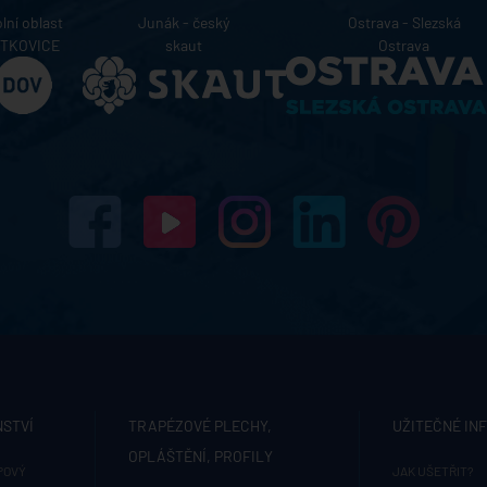
lní oblast
Junák - český
Ostrava - Slezská
ÍTKOVICE
skaut
Ostrava
NSTVÍ
TRAPÉZOVÉ PLECHY,
UŽITEČNÉ IN
OPLÁŠTĚNÍ, PROFILY
POVÝ
JAK UŠETŘIT?