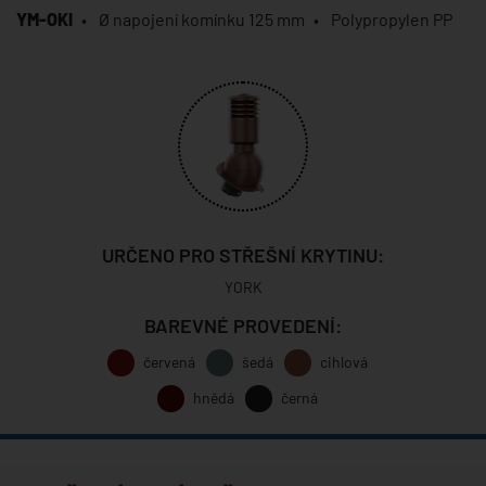
YM-OKI
Ø napojení komínku 125 mm
Polypropylen PP
URČENO PRO STŘEŠNÍ KRYTINU:
YORK
BAREVNÉ PROVEDENÍ:
červená
šedá
cihlová
hnědá
černá