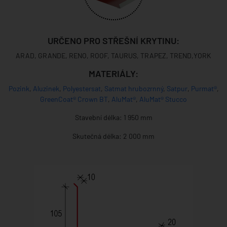
URČENO PRO STŘEŠNÍ KRYTINU:
ARAD, GRANDE, RENO, ROOF, TAURUS, TRAPEZ, TREND,YORK
MATERIÁLY:
Pozink
,
Aluzinek
,
Polyestersat
,
Satmat hrubozrnný
,
Satpur
,
Purmat®
,
GreenCoat® Crown BT
,
AluMat®
,
AluMat® Stucco
Stavební délka: 1 950 mm
Skutečná délka: 2 000 mm