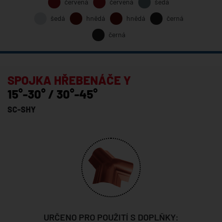
červená
červená
šedá
šedá
hnědá
hnědá
černá
černá
SPOJKA HŘEBENÁČE Y
15°-30° / 30°-45°
SC-SHY
URČENO PRO POUŽITÍ S DOPLŇKY: