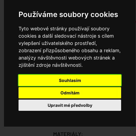
 stažení
Používáme soubory cookies
Klempířské výrobky
ntakty
Tyto webové stránky používají soubory
bináře
cookies a další sledovací nástroje s cílem
HŘEBENÁČ STŘEDNÍ
apézové plechy
vylepšení uživatelského prostředí,
HRS
zobrazení přizpůsobeného obsahu a reklam,
tjam Bonus
analýzy návštěvnosti webových stránek a
nefit
zjištění zdroje návštěvnosti.
Souhlasím
Odmítám
Upravit mé předvolby
URČENO PRO STŘEŠNÍ KRYTINU:
ARAD, GRANDE, RENO, ROOF, TAURUS, TREND,YORK
MATERIÁLY: