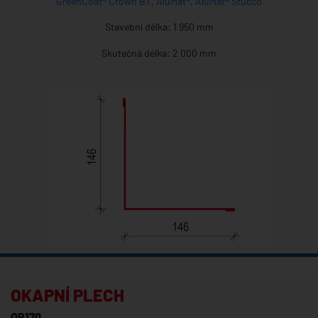
GreenCoat® Crown BT
,
AluMat®
,
AluMat® Stucco
Stavební délka: 1 950 mm
Skutečná délka: 2 000 mm
OKAPNÍ PLECH
OP170