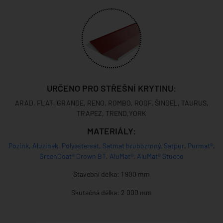
URČENO PRO STŘEŠNÍ KRYTINU:
ARAD, FLAT, GRANDE, RENO, ROMBO, ROOF, ŠINDEL, TAURUS,
TRAPEZ, TREND,YORK
MATERIÁLY:
Pozink
,
Aluzinek
,
Polyestersat
,
Satmat hrubozrnný
,
Satpur
,
Purmat®
,
GreenCoat® Crown BT
,
AluMat®
,
AluMat® Stucco
Stavební délka: 1 900 mm
Skutečná délka: 2 000 mm