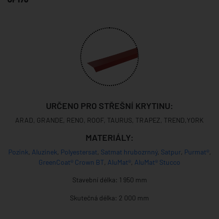
URČENO PRO STŘEŠNÍ KRYTINU:
ARAD, GRANDE, RENO, ROOF, TAURUS, TRAPEZ, TREND,YORK
MATERIÁLY:
Pozink
,
Aluzinek
,
Polyestersat
,
Satmat hrubozrnný
,
Satpur
,
Purmat®
,
GreenCoat® Crown BT
,
AluMat®
,
AluMat® Stucco
Stavební délka: 1 950 mm
Skutečná délka: 2 000 mm