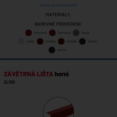
Hřebenáč střední (HRS)
MATERIÁLY:
BAREVNÉ PROVEDENÍ:
červená
červená
šedá
šedá
hnědá
hnědá
černá
černá
ZÁVĚTRNÁ LIŠTA
horní
ZL120