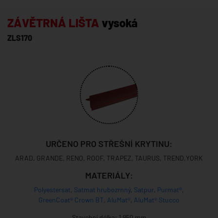
ZÁVĚTRNÁ LIŠTA
vysoká
ZLS170
URČENO PRO STŘEŠNÍ KRYTINU:
ARAD, GRANDE, RENO, ROOF, TRAPEZ, TAURUS, TREND,YORK
MATERIÁLY:
Polyestersat
,
Satmat hrubozrnný
,
Satpur
,
Purmat®
,
GreenCoat® Crown BT
,
AluMat®
,
AluMat® Stucco
Stavební délka: 1 950 mm