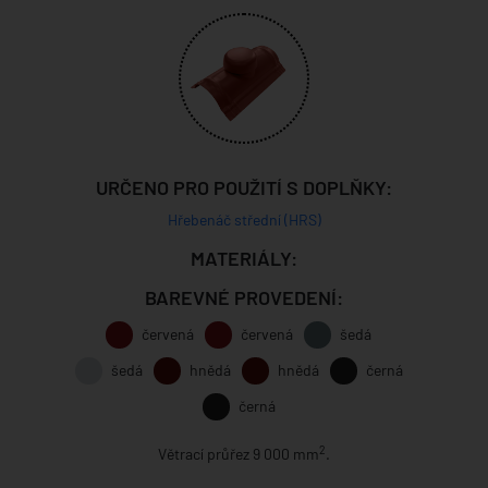
URČENO PRO POUŽITÍ S DOPLŇKY:
Hřebenáč střední (HRS)
MATERIÁLY:
BAREVNÉ PROVEDENÍ:
červená
červená
šedá
šedá
hnědá
hnědá
černá
černá
2
Větrací průřez 9 000 mm
.