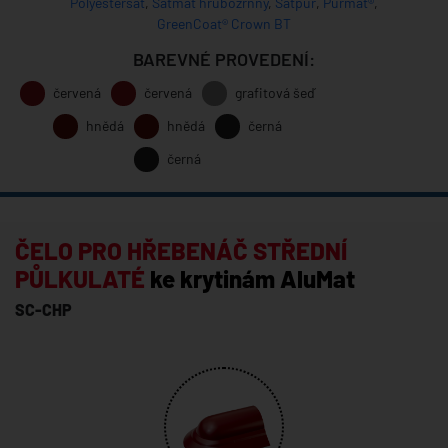
Polyestersat
,
Satmat hrubozrnný
,
Satpur
,
Purmat®
,
GreenCoat® Crown BT
BAREVNÉ PROVEDENÍ:
červená
červená
grafitová šeď
hnědá
hnědá
černá
černá
ČELO PRO HŘEBENÁČ STŘEDNÍ
PŮLKULATÉ
ke krytinám AluMat
SC-CHP