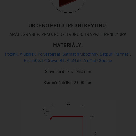
URČENO PRO STŘEŠNÍ KRYTINU:
ARAD, GRANDE, RENO, ROOF, TAURUS, TRAPEZ, TREND,YORK
MATERIÁLY:
Pozink
,
Aluzinek
,
Polyestersat
,
Satmat hrubozrnný
,
Satpur
,
Purmat®
,
GreenCoat® Crown BT
,
AluMat®
,
AluMat® Stucco
Stavební délka: 1 950 mm
Skutečná délka: 2 000 mm