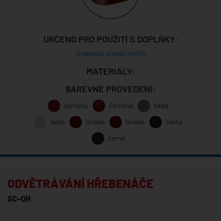
URČENO PRO POUŽITÍ S DOPLŇKY:
Hřebenáč střední (HRS)
MATERIÁLY:
BAREVNÉ PROVEDENÍ:
červená
červená
šedá
šedá
hnědá
hnědá
černá
černá
ODVĚTRÁVÁNÍ HŘEBENÁČE
SC-OH