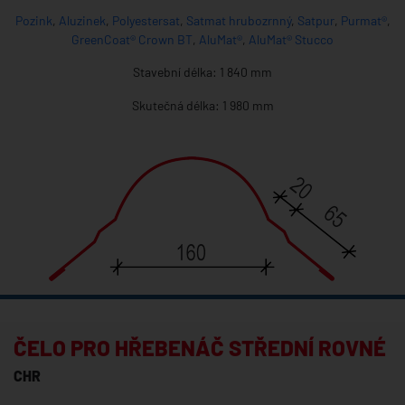
Pozink
,
Aluzinek
,
Polyestersat
,
Satmat hrubozrnný
,
Satpur
,
Purmat®
,
GreenCoat® Crown BT
,
AluMat®
,
AluMat® Stucco
Stavební délka: 1 840 mm
Skutečná délka: 1 980 mm
ČELO PRO HŘEBENÁČ STŘEDNÍ ROVNÉ
CHR