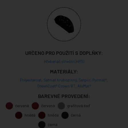
URČENO PRO POUŽITÍ S DOPLŇKY:
Hřebenáč střední (HRS)
MATERIÁLY:
Polyestersat
,
Satmat hrubozrnný
,
Satpur
,
Purmat®
,
GreenCoat® Crown BT
,
AluMat®
BAREVNÉ PROVEDENÍ:
červená
červená
grafitová šeď
hnědá
hnědá
černá
černá