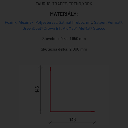
TAURUS, TRAPEZ, TREND,YORK
MATERIÁLY:
Pozink
,
Aluzinek
,
Polyestersat
,
Satmat hrubozrnný
,
Satpur
,
Purmat®
,
GreenCoat® Crown BT
,
AluMat®
,
AluMat® Stucco
Stavební délka: 1 950 mm
Skutečná délka: 2 000 mm