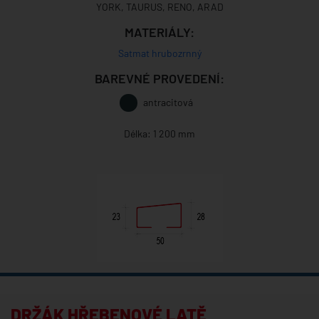
YORK, TAURUS, RENO, ARAD
MATERIÁLY:
Satmat hrubozrnný
BAREVNÉ PROVEDENÍ:
antracitová
Délka: 1 200 mm
DRŽÁK HŘEBENOVÉ LATĚ