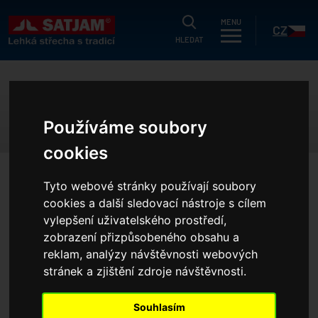
HLEDAT
MENU
CZ
HLEDAT
uálně
SATJAM ARAD PREMIUM
g
Používáme soubory
dukty
SK
cookies
strační záruka
HOME
REFERENCE
STŘEŠNÍ KRYTINY (REFERENCE)
Tyto webové stránky používají soubory
ušetřit?
SATJAM ARAD PREMIUM
cookies a další sledovací nástroje s cílem
íky
vylepšení uživatelského prostředí,
Tato krytina již není v nabídce
.
zobrazení přizpůsobeného obsahu a
í nabídka
reklam, analýzy návštěvnosti webových
olečnosti
VÍCE INFORMACÍ O TÉTO STŘEŠE
stránek a zjištění zdroje návštěvnosti.
erence
Souhlasím
projektanty