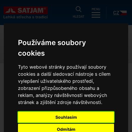
HLEDAT
MENU
CZ
HLEDAT
uálně
SATJAM TREND
Používáme soubory
g
cookies
dukty
SK
Tyto webové stránky používají soubory
strační záruka
cookies a další sledovací nástroje s cílem
HOME
REFERENCE
STŘEŠNÍ KRYTINY (REFERENCE)
ušetřit?
vylepšení uživatelského prostředí,
SATJAM TREND
zobrazení přizpůsobeného obsahu a
íky
reklam, analýzy návštěvnosti webových
Ekonomické řešení střechy.
í nabídka
stránek a zjištění zdroje návštěvnosti.
olečnosti
VÍCE INFORMACÍ O TÉTO STŘEŠE
Souhlasím
erence
Odmítám
projektanty