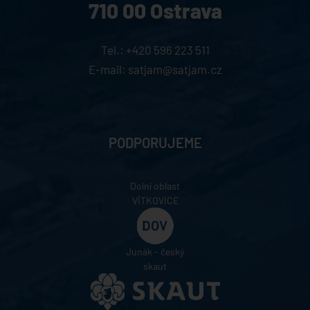
710 00 Ostrava
Tel.:
+420 596 223 511
E-mail:
satjam@satjam.cz
PODPORUJEME
Dolní oblast
VÍTKOVICE
Junák - český
skaut