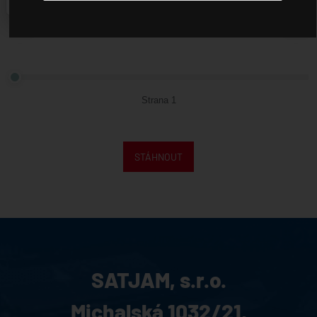
 stažení
ntakty
bináře
apézové plechy
Strana 1
tjam Bonus
nefit
STÁHNOUT
SATJAM, s.r.o.
Michalská 1032/21,