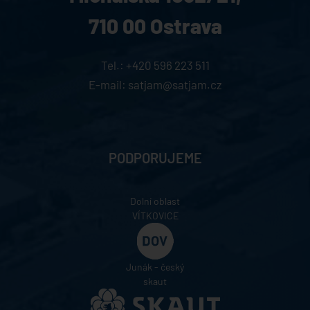
710 00 Ostrava
Tel.:
+420 596 223 511
E-mail:
satjam@satjam.cz
PODPORUJEME
Dolní oblast
VÍTKOVICE
Junák - český
skaut