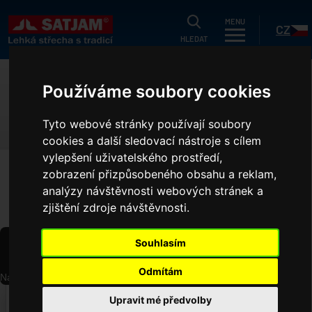
HLEDAT
MENU
CZ
HLEDAT
tuálně
Používáme soubory cookies
KATALOGY, CENÍKY
og
Tyto webové stránky používají soubory
odukty
cookies a další sledovací nástroje s cílem
SK
vylepšení uživatelského prostředí,
gistrační záruka
zobrazení přizpůsobeného obsahu a reklam,
HOME
KATALOGY, CENÍKY
k ušetřit?
analýzy návštěvnosti webových stránek a
zjištění zdroje návštěvnosti.
níky
ční nabídka
Souhlasím
společnosti
Odmítám
Načítání PDF...
ference
‹
›
Upravit mé předvolby
o projektanty