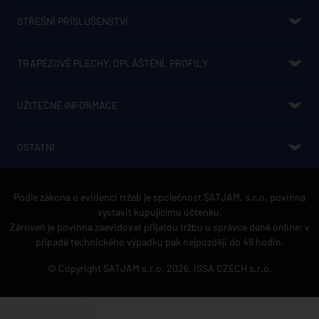
STŘEŠNÍ PŘÍSLUŠENSTVÍ
SATJAM NIAGARA - OKAPOVÝ SYSTÉM
NADKROKEVNÍ IZOLACE IZOPIR
STŘEŠNÍ OKNA SATJAM AURA
FÓLIE A TĚSNĚNÍ
KLEMPÍŘSKÉ VÝROBKY
SATJAM SAFE
SPOJOVACÍ MATERIÁL
PROSTUPOVÉ PRVKY
SATJAM PROTECT PREMIUM
SATJAM SOLAR
DRŽÁKY HROMOSVODU
TRAPÉZOVÉ PLECHY, OPLÁŠTĚNÍ, PROFILY
TRAPÉZOVÉ PLECHY
SENDVIČOVÉ PANELY
STĚNOVÉ KAZETY
KAZETONY
PERFORACE
KONSTRUKČNÍ PROFILY Z, C A SIGMA
UŽITEČNÉ INFORMACE
JAK UŠETŘIT?
CENÍKY
PRO PROJEKTANTY
KE STAŽENÍ
POVRCHOVÉ ÚPRAVY STŘEŠNÍCH KRYTIN A JEJICH BAREVNOSTI
POVRCHOVÉ ÚPRAVY A BAREVNOSTI TRAPÉZOVÝCH PLECHŮ
HLINÍKOVÁ STŘEŠNÍ KRYTINA
OSTATNÍ
REGISTRAČNÍ ZÁRUKA
O SPOLEČNOSTI
REFERENCE
KONTAKTY
GDPR REGISTRAČNÍ ZÁRUKA
GDPR KONTAKT
PRODEJCI STŘEŠNÍCH KRYTIN SATJAM
Podle zákona o evidenci tržeb je společnost SATJAM, s.r.o. povinna
vystavit kupujícímu účtenku.
Zároveň je povinna zaevidovat přijatou tržbu u správce daně online; v
případě technického výpadku pak nejpozději do 48 hodin.
© Copyright SATJAM s.r.o. 2026,
ISSA CZECH s.r.o.