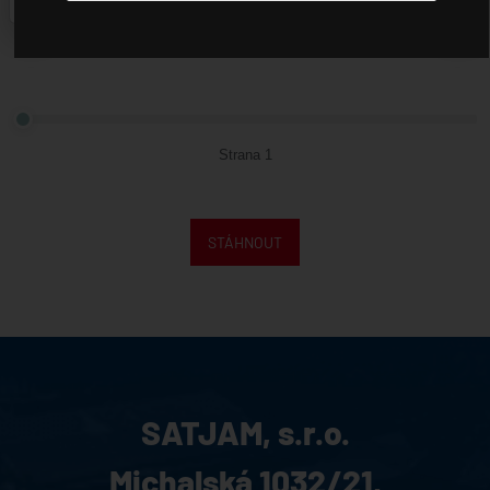
 stažení
ntakty
bináře
apézové plechy
Strana 1
tjam Bonus
nefit
STÁHNOUT
SATJAM, s.r.o.
Michalská 1032/21,