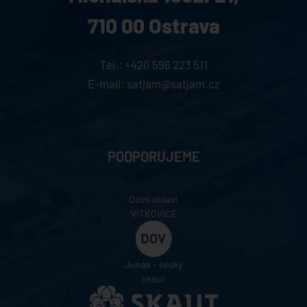
710 00 Ostrava
Tel.:
+420 596 223 511
E-mail:
satjam@satjam.cz
PODPORUJEME
Dolní oblast
VÍTKOVICE
Junák - český
skaut