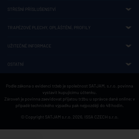
STŘEŠNÍ PŘÍSLUŠENSTVÍ
SATJAM NIAGARA - OKAPOVÝ SYSTÉM
NADKROKEVNÍ IZOLACE IZOPIR
STŘEŠNÍ OKNA SATJAM AURA
FÓLIE A TĚSNĚNÍ
KLEMPÍŘSKÉ VÝROBKY
SATJAM SAFE
SPOJOVACÍ MATERIÁL
PROSTUPOVÉ PRVKY
SATJAM PROTECT PREMIUM
SATJAM SOLAR
DRŽÁKY HROMOSVODU
TRAPÉZOVÉ PLECHY, OPLÁŠTĚNÍ, PROFILY
TRAPÉZOVÉ PLECHY
SENDVIČOVÉ PANELY
STĚNOVÉ KAZETY
KAZETONY
PERFORACE
KONSTRUKČNÍ PROFILY Z, C A SIGMA
UŽITEČNÉ INFORMACE
JAK UŠETŘIT?
CENÍKY
PRO PROJEKTANTY
KE STAŽENÍ
POVRCHOVÉ ÚPRAVY STŘEŠNÍCH KRYTIN A JEJICH BAREVNOSTI
POVRCHOVÉ ÚPRAVY A BAREVNOSTI TRAPÉZOVÝCH PLECHŮ
HLINÍKOVÁ STŘEŠNÍ KRYTINA
OSTATNÍ
REGISTRAČNÍ ZÁRUKA
O SPOLEČNOSTI
REFERENCE
KONTAKTY
GDPR REGISTRAČNÍ ZÁRUKA
GDPR KONTAKT
PRODEJCI STŘEŠNÍCH KRYTIN SATJAM
Podle zákona o evidenci tržeb je společnost SATJAM, s.r.o. povinna
vystavit kupujícímu účtenku.
Zároveň je povinna zaevidovat přijatou tržbu u správce daně online; v
případě technického výpadku pak nejpozději do 48 hodin.
© Copyright SATJAM s.r.o. 2026,
ISSA CZECH s.r.o.