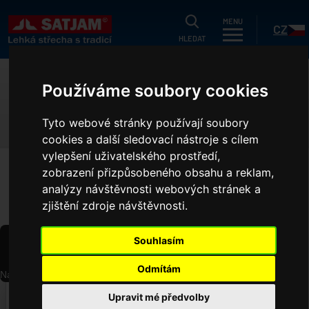
HLEDAT
MENU
CZ
HLEDAT
tuálně
Používáme soubory cookies
KATALOGY, CENÍKY
og
Tyto webové stránky používají soubory
odukty
cookies a další sledovací nástroje s cílem
SK
vylepšení uživatelského prostředí,
gistrační záruka
zobrazení přizpůsobeného obsahu a reklam,
HOME
KATALOGY, CENÍKY
k ušetřit?
analýzy návštěvnosti webových stránek a
zjištění zdroje návštěvnosti.
níky
ční nabídka
Souhlasím
společnosti
Odmítám
Načítání PDF...
ference
‹
›
Upravit mé předvolby
o projektanty