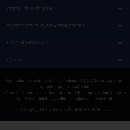
STŘEŠNÍ PŘÍSLUŠENSTVÍ
SATJAM NIAGARA - OKAPOVÝ SYSTÉM
NADKROKEVNÍ IZOLACE IZOPIR
STŘEŠNÍ OKNA SATJAM AURA
FÓLIE A TĚSNĚNÍ
KLEMPÍŘSKÉ VÝROBKY
SATJAM SAFE
SPOJOVACÍ MATERIÁL
PROSTUPOVÉ PRVKY
SATJAM PROTECT PREMIUM
SATJAM SOLAR
DRŽÁKY HROMOSVODU
TRAPÉZOVÉ PLECHY, OPLÁŠTĚNÍ, PROFILY
TRAPÉZOVÉ PLECHY
SENDVIČOVÉ PANELY
STĚNOVÉ KAZETY
KAZETONY
PERFORACE
KONSTRUKČNÍ PROFILY Z, C A SIGMA
UŽITEČNÉ INFORMACE
JAK UŠETŘIT?
CENÍKY
PRO PROJEKTANTY
KE STAŽENÍ
POVRCHOVÉ ÚPRAVY STŘEŠNÍCH KRYTIN A JEJICH BAREVNOSTI
POVRCHOVÉ ÚPRAVY A BAREVNOSTI TRAPÉZOVÝCH PLECHŮ
HLINÍKOVÁ STŘEŠNÍ KRYTINA
OSTATNÍ
REGISTRAČNÍ ZÁRUKA
O SPOLEČNOSTI
REFERENCE
KONTAKTY
GDPR REGISTRAČNÍ ZÁRUKA
GDPR KONTAKT
PRODEJCI STŘEŠNÍCH KRYTIN SATJAM
Podle zákona o evidenci tržeb je společnost SATJAM, s.r.o. povinna
vystavit kupujícímu účtenku.
Zároveň je povinna zaevidovat přijatou tržbu u správce daně online; v
případě technického výpadku pak nejpozději do 48 hodin.
© Copyright SATJAM s.r.o. 2026,
ISSA CZECH s.r.o.