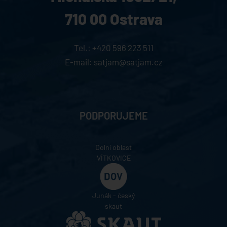
710 00 Ostrava
Tel.:
+420 596 223 511
E-mail:
satjam@satjam.cz
PODPORUJEME
Dolní oblast
VÍTKOVICE
Junák - český
skaut