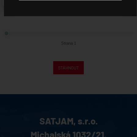
 stažení
ntakty
bináře
apézové plechy
Strana 1
tjam Bonus
nefit
STÁHNOUT
SATJAM, s.r.o.
Michalská 1032/21,