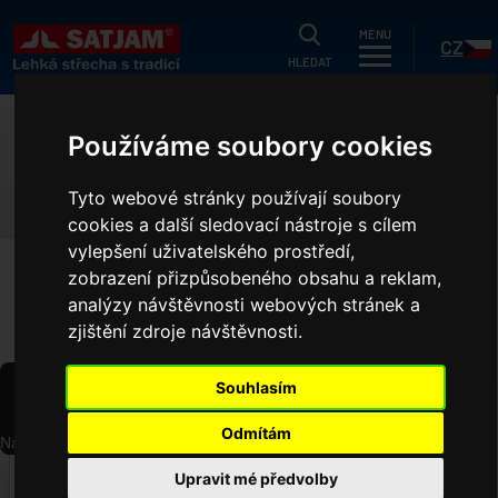
HLEDAT
MENU
CZ
HLEDAT
tuálně
Používáme soubory cookies
KATALOGY, CENÍKY
og
Tyto webové stránky používají soubory
odukty
cookies a další sledovací nástroje s cílem
SK
vylepšení uživatelského prostředí,
gistrační záruka
zobrazení přizpůsobeného obsahu a reklam,
HOME
KATALOGY, CENÍKY
k ušetřit?
analýzy návštěvnosti webových stránek a
zjištění zdroje návštěvnosti.
níky
ční nabídka
Souhlasím
společnosti
Odmítám
Načítání PDF...
ference
‹
›
Upravit mé předvolby
o projektanty