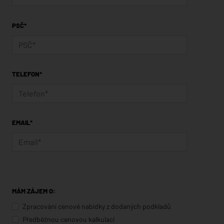
PSČ*
TELEFON*
EMAIL*
MÁM ZÁJEM O:
Zpracování cenové nabídky z dodaných podkladů
Předběžnou cenovou kalkulaci