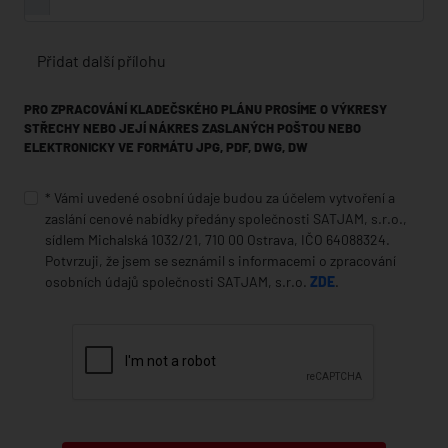
Přidat další přílohu
PRO ZPRACOVÁNÍ KLADEČSKÉHO PLÁNU PROSÍME O VÝKRESY
STŘECHY NEBO JEJÍ NÁKRES ZASLANÝCH POŠTOU NEBO
ELEKTRONICKY VE FORMÁTU JPG, PDF, DWG, DW
* Vámi uvedené osobní údaje budou za účelem vytvoření a
zaslání cenové nabídky předány společnosti SATJAM, s.r.o.,
sídlem Michalská 1032/21, 710 00 Ostrava, IČO 64088324.
Potvrzuji, že jsem se seznámil s informacemi o zpracování
osobních údajů společnosti SATJAM, s.r.o.
ZDE
.