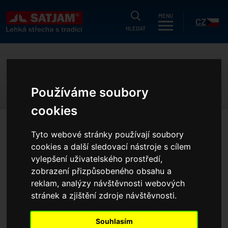
HLEDAT
MENU
CZ
HLEDAT
uálně
KONTAKTUJTE NÁS
g
Používáme soubory
dukty
SK
cookies
strační záruka
HOME
KONTAKTY
KONTAKTUJTE NÁS
Tyto webové stránky používají soubory
ušetřit?
cookies a další sledovací nástroje s cílem
íky
vylepšení uživatelského prostředí,
OBCHODNÍ STŘEDISKA
VEDENÍ SPOLEČNOSTI
zobrazení přizpůsobeného obsahu a
í nabídka
reklam, analýzy návštěvnosti webových
olečnosti
stránek a zjištění zdroje návštěvnosti.
CENTRÁLA
PRODEJCI STŘEŠNÍCH KRYTIN
erence
Souhlasím
projektanty
KONTAKTUJTE NÁS
ZASLÁNÍ KATALOGŮ ZDARMA