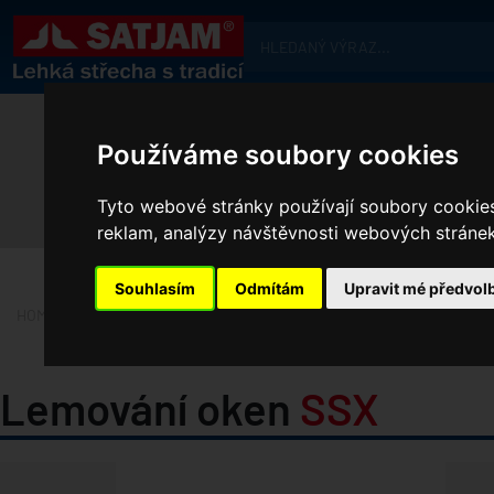
Používáme soubory cookies
Tyto webové stránky používají soubory cookies 
reklam, analýzy návštěvnosti webových stránek 
Souhlasím
Odmítám
Upravit mé předvol
HOME
PRODUKTY
KOMPLETNÍ PŘÍSLUŠENSTVÍ STŘECH
DOPLŇ
Lemování oken
SSX