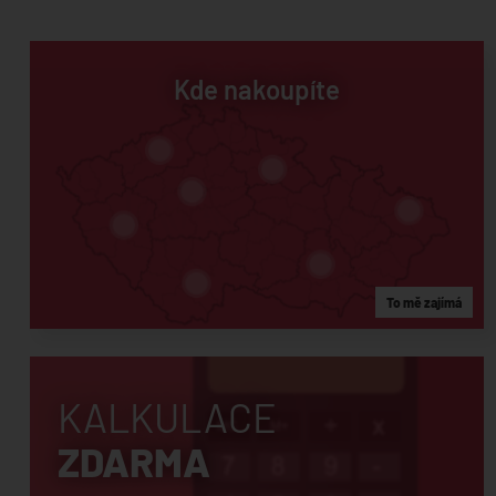
Kde nakoupíte
To mě zajímá
KALKULACE
ZDARMA