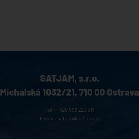
SATJAM, s.r.o.
Michalská 1032/21,
710 00 Ostrava
Tel.:
+420 596 223 511
E-mail:
satjam@satjam.cz