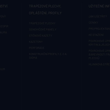
NSTVÍ
TRAPÉZOVÉ PLECHY,
UŽITEČNÉ IN
OPLÁŠTĚNÍ, PROFILY
POVÝ
JAK UŠETŘIT?
CENÍKY
TRAPÉZOVÉ PLECHY
IZOPIR
PRO PROJEKTAN
SENDVIČOVÉ PANELY
 AURA
KE STAŽENÍ
STĚNOVÉ KAZETY
POVRCHOVÉ ÚPR
KAZETONY
KRYTIN A JEJIC
PERFORACE
POVRCHOVÉ ÚPR
KONSTRUKČNÍ PROFILY Z, C A
BAREVNOSTI T
SIGMA
PLECHŮ
HLINÍKOVÁ STŘE
MIUM