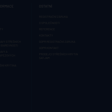
FORMACE
OSTATNÍ
REGISTRAČNÍ ZÁRUKA
O SPOLEČNOSTI
TY
REFERENCE
KONTAKTY
AVY STŘEŠNÍCH
GDPR REGISTRAČNÍ ZÁRUKA
H BAREVNOSTI
GDPR KONTAKT
AVY A
PRODEJCI STŘEŠNÍCH KRYTIN
RAPÉZOVÝCH
SATJAM
ŠNÍ KRYTINA