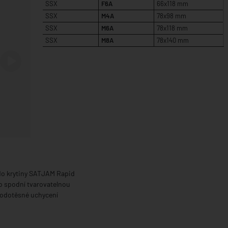
SSX
F6A
66x118 mm
SSX
M4A
78x98 mm
SSX
M6A
78x118 mm
SSX
M8A
78x140 mm
Další
do krytiny SATJAM Rapid
o spodní tvarovatelnou
 vodotěsné uchycení