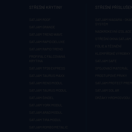
STŘEŠNÍ KRYTINY
STŘEŠNÍ PŘÍSLUŠE
SATJAM ROOF
SATJAM NIAGARA - OKA
SYSTÉM
SATJAM GRANDE
NADKROKEVNÍ IZOLACE 
SATJAM TREND WAVE
STŘEŠNÍ OKNA SATJAM
SATJAM RAPID DELUXE
FÓLIE A TĚSNĚNÍ
SATJAM RAPID TREND
KLEMPÍŘSKÉ VÝROBKY
PROFIFALC FALCOVANÁ
KRYTINA
SATJAM SAFE
SATJAM TP26 EXPRESS
SPOJOVACÍ MATERIÁL
SATJAM TAURUS MAXX
PROSTUPOVÉ PRVKY
SATJAM RENO MODUL
SATJAM PROTECT PRE
SATJAM TAURUS MODUL
SATJAM SOLAR
SATJAM ŠINDEL
DRŽÁKY HROMOSVODU
SATJAM YORK MODUL
SATJAM ARAD MODUL
SATJAM TIRA MODUL
SATJAM ROMBO METALIC