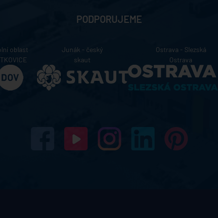
PODPORUJEME
lní oblast
Junák - český
Ostrava - Slezská
ÍTKOVICE
skaut
Ostrava