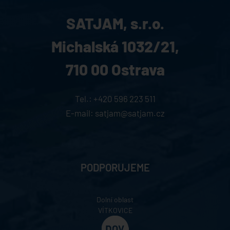
SATJAM, s.r.o.
Michalská 1032/21,
710 00 Ostrava
Tel.:
+420 596 223 511
E-mail:
satjam@satjam.cz
PODPORUJEME
Dolní oblast
VÍTKOVICE