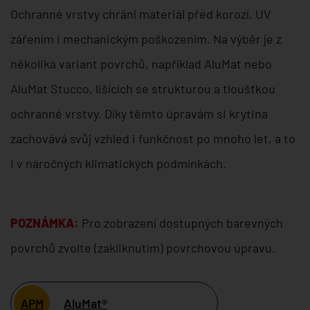
Ochranné vrstvy chrání materiál před korozí, UV
zářením i mechanickým poškozením. Na výběr je z
několika variant povrchů, například AluMat nebo
AluMat Stucco, lišících se strukturou a tloušťkou
ochranné vrstvy. Díky těmto úpravám si krytina
zachovává svůj vzhled i funkčnost po mnoho let, a to
i v náročných klimatických podmínkách.
POZNÁMKA:
Pro zobrazení dostupných barevných
povrchů zvolte (zakliknutím) povrchovou úpravu.
AluMat®
APM