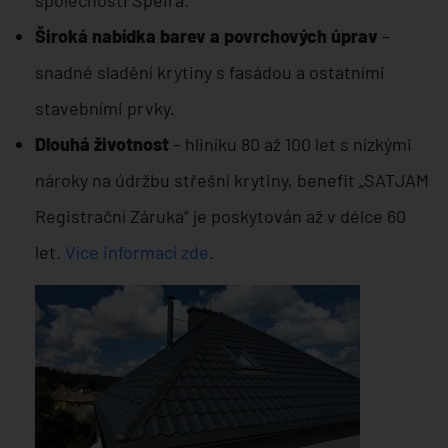
společnosti Speira.
Široká nabídka barev a povrchových úprav
–
snadné sladění krytiny s fasádou a ostatními
stavebními prvky.
Dlouhá životnost
– hliníku 80 až 100 let s nízkými
nároky na údržbu střešní krytiny, benefit „SATJAM
Registrační Záruka“ je poskytován až v délce 60
let.
Více informací zde
.