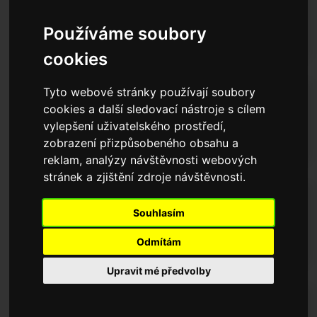
PLECHY
tažení
Používáme soubory
křivky trapézových plechů
takty
cookies
ináře
Tyto webové stránky používají soubory
TRAPÉZOVÉ
pézové plechy
cookies a další sledovací nástroje s cílem
PLECHY
jam Bonus
vylepšení uživatelského prostředí,
konstrukční detaily stěnové konstrukce
zobrazení přizpůsobeného obsahu a
fit
reklam, analýzy návštěvnosti webových
stránek a zjištění zdroje návštěvnosti.
TRAPÉZOVÉ
Souhlasím
PLECHY
konstrukční detaily střešní konstrukce
Odmítám
Upravit mé předvolby
VELKOFORMÁTOVÉ