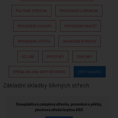
PULTOVÁ STŘECHA
PROVEDENÍ U HŘEBENE
PROVEDENÍ U OKAPU
PROVEDENÍ NÁROŽÍ
PROVEDENÍ U ŠTÍTU
UKONČENÍ STŘECHY
ÚŽLABÍ
PROSTUPY
DOPLŇKY
ZMĚNA SKLONU KRYTINY RAPID
ZPĚT NAHORU
Základní skladby šikmých střech
Dvouplášťová zateplená střecha, provedení u příčky,
plechová střešní krytina ARD