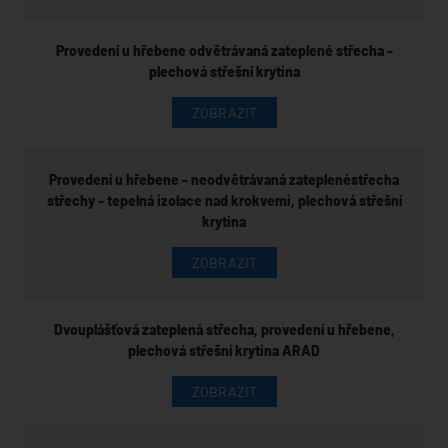
Provedení u hřebene odvětrávaná zateplené střecha -
plechová střešní krytina
ZOBRAZIT
Provedení u hřebene - neodvětrávaná zateplenéstřecha
střechy - tepelná izolace nad krokvemi, plechová střešní
krytina
ZOBRAZIT
Dvouplášťová zateplená střecha, provedení u hřebene,
plechová střešní krytina ARAD
ZOBRAZIT