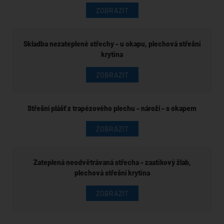
ZOBRAZIT
Skladba nezateplené střechy - u okapu, plechová střešní
krytina
ZOBRAZIT
Střešní plášť z trapézového plechu - nároží - s okapem
ZOBRAZIT
Zateplená neodvětrávaná střecha - zaatikový žlab,
plechová střešní krytina
ZOBRAZIT