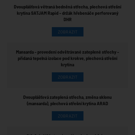
Dvouplášťová větraná bedněná střecha, plechová střešní
krytina SATJAM Rapid - držák hřebenáče perforovaný
DHR
ZOBRAZIT
Mansarda - provedení odvětrávané zateplené střechy -
přidaná tepelná izolace pod krokve, plechová střešní
krytina
ZOBRAZIT
Dvouplášťová zateplená střecha, změna sklonu
(mansarda), plechová střešní krytina ARAD
ZOBRAZIT