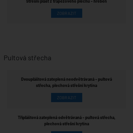
Střešní plášť z trapézového plechu - hřeben
ZOBRAZIT
Pultová střecha
Dvoupláštová zateplená neodvětrávaná - pultová
střecha, plechová střešní krytina
ZOBRAZIT
Třípláštová zateplená odvětrávaná - pultová střecha,
plechová střešní krytina