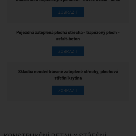
ZOBRAZIT
Pojezdná zateplená plochá střecha - trapézový plech -
asfalt-beton
ZOBRAZIT
Skladba neodvětrávané zateplené střechy, plechová
střešní krytina
ZOBRAZIT
KONSTRUKČNÍ DETAILY STŘEŠNÍ