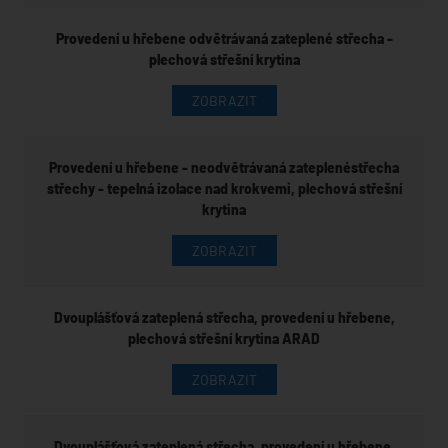
Provedení u hřebene odvětrávaná zateplené střecha -
plechová střešní krytina
ZOBRAZIT
Provedení u hřebene - neodvětrávaná zateplenéstřecha
střechy - tepelná izolace nad krokvemi, plechová střešní
krytina
ZOBRAZIT
Dvouplášťová zateplená střecha, provedení u hřebene,
plechová střešní krytina ARAD
ZOBRAZIT
Dvouplášťová zateplená střecha, provedení u hřebene,