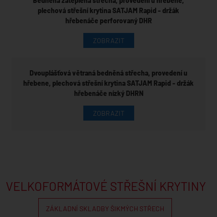
Bedněná zateplená střecha, provedení u hřebene,
plechová střešní krytina SATJAM Rapid - držák
hřebenáče perforovaný DHR
ZOBRAZIT
Dvouplášťová větraná bedněná střecha, provedení u
hřebene, plechová střešní krytina SATJAM Rapid - držák
hřebenáče nízký DHRN
ZOBRAZIT
VELKOFORMÁTOVÉ STŘEŠNÍ KRYTINY
ZÁKLADNÍ SKLADBY ŠIKMÝCH STŘECH