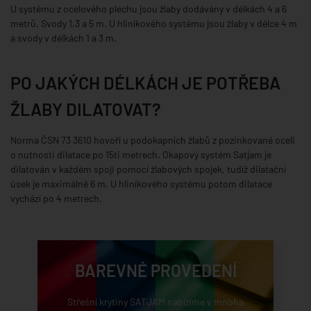
U systému z ocelového plechu jsou žlaby dodávány v délkách 4 a 6
metrů. Svody 1,3 a 5 m. U hliníkového systému jsou žlaby v délce 4 m
a svody v délkách 1 a 3 m.
PO JAKÝCH DÉLKÁCH JE POTŘEBA
ŽLABY DILATOVAT?
Norma ČSN 73 3610 hovoří u podokapních žlabů z pozinkované oceli
o nutnosti dilatace po 15ti metrech. Okapový systém Satjam je
dilatován v každém spoji pomocí žlabových spojek, tudíž dilatační
úsek je maximálně 6 m. U hliníkového systému potom dilatace
vychází po 4 metrech.
BAREVNÉ PROVEDENÍ
Střešní krytiny SATJAM nabízíme v mnoha