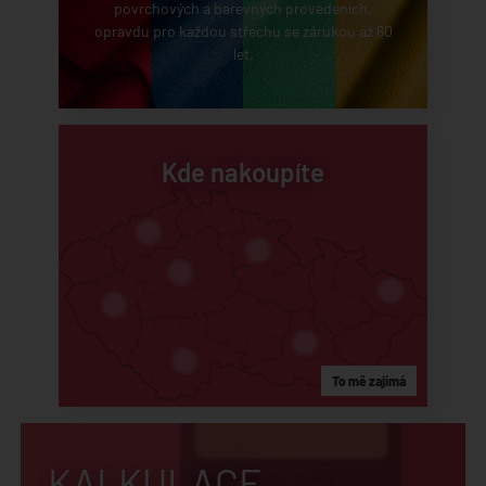
povrchových a barevných provedeních,
opravdu pro každou střechu se zárukou až 60
let.
Kde nakoupíte
To mě zajímá
KALKULACE