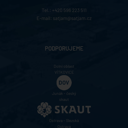
Tel.:
+420 596 223 511
E-mail:
satjam@satjam.cz
PODPORUJEME
Dolní oblast
VÍTKOVICE
Junák - český
skaut
Ostrava - Slezská
Ostrava