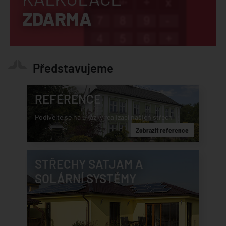
ZDARMA
Představujeme
REFERENCE
Podívejte se na ukázky realizací našich střech
Zobrazit reference
STŘECHY SATJAM A
SOLÁRNÍ SYSTÉMY