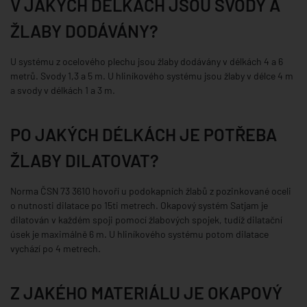
V JAKÝCH DÉLKÁCH JSOU SVODY A
ŽLABY DODÁVÁNY?
U systému z ocelového plechu jsou žlaby dodávány v délkách 4 a 6
metrů. Svody 1,3 a 5 m. U hliníkového systému jsou žlaby v délce 4 m
a svody v délkách 1 a 3 m.
PO JAKÝCH DÉLKÁCH JE POTŘEBA
ŽLABY DILATOVAT?
Norma ČSN 73 3610 hovoří u podokapních žlabů z pozinkované oceli
o nutnosti dilatace po 15ti metrech. Okapový systém Satjam je
dilatován v každém spoji pomocí žlabových spojek, tudíž dilatační
úsek je maximálně 6 m. U hliníkového systému potom dilatace
vychází po 4 metrech.
Z JAKÉHO MATERIÁLU JE OKAPOVÝ