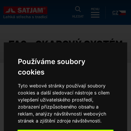
HLEDAT
MENU
CZ
HLEDAT
uálně
FAQ - OKAPOVÝ SYSTÉM
g
dukty
SK
Používáme soubory
strační záruka
cookies
HOME
JAK UŠETŘIT?
FAQ - OKAPOVÝ SYSTÉM
ušetřit?
Tyto webové stránky používají soubory
íky
cookies a další sledovací nástroje s cílem
JAK UŠETŘIT?
FAQ - STŘEŠNÍ SYSTÉMY
í nabídka
vylepšení uživatelského prostředí,
zobrazení přizpůsobeného obsahu a
olečnosti
FAQ - OKAPOVÝ SYSTÉM
FAQ - TRAPÉZY
reklam, analýzy návštěvnosti webových
erence
stránek a zjištění zdroje návštěvnosti.
projektanty
FAQ - KAZETY